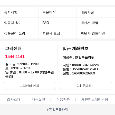
공지사항
주문제작
배송사진
입금자 찾기
FAQ
계산서 발행
상품관리 요령
회원사 모집
회원사 인트라넷
고객센터
입금 계좌번호
1544-1141
예금주 : ㈜컬투플라워
월 ~ 금 : 09:00 ~ 19:00
국민 : 084001-04-164228
토 : 09:00 ~ 17:00
농협 : 355-0022-0126-03
일/휴일 : 09:00 ~ 17:00 (채널톡만
신한 : 140-009-926859
운영)
고객센터 연결
1:1 문의하기
회사소개
나눔실천
이용약관
개인정보처리방침
(주)컬투플라워