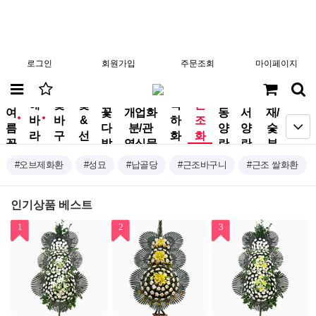
로그인
회원가입
주문조회
마이페이지
분
해
꽃
꽃
축
근
여
꽃
개업화
동
서
재/
바
바
&
하
조
new
new
름
다
분/관
양
양
숯
라
구
선
화
화
꽃
발
엽식물
란
란
부
기
니
물
환
환
작
#오브제화환
#성묘
#납골당
#근조바구니
#근조 쌀화환
인기상품 베스트
1
2
3