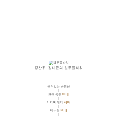
정찬우, 김태균의 컬투플라워
품격있는 승진난
|
천연 옥꽃
택배
|
기저귀 케익
택배
|
비누꽃
택배
|