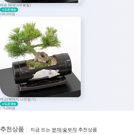
해송 B(대나무옻칠)
168,000원
해송(복돼지 나전칠기)
170,000원
추천상품
지금 뜨는
분재/숯부작
추천상품