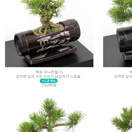
해송 A(나전칠기)
강직한 잎과 거친 수피가 남성적인 느낌을..
강직한 잎과
250,000원