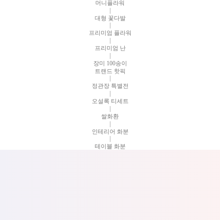
머니플라워
|
대형 꽃다발
|
프리미엄 플라워
|
프리미엄 난
|
장미 100송이
트랜드 핫픽
|
정관장 특별전
|
오설록 티세트
|
쌀화환
|
인테리어 화분
|
테이블 화분
|
행사꽃 대량구매
|
웨딩부케
|
플라워 데코