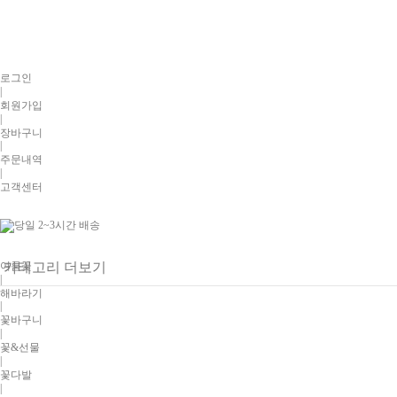
로그인
|
회원가입
|
장바구니
|
주문내역
|
고객센터
여름꽃
카테고리 더보기
|
해바라기
|
꽃바구니
|
꽃&선물
|
꽃다발
|