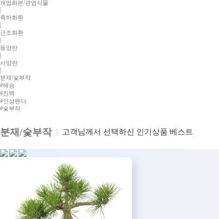
개업화분/관엽식물
|
축하화환
|
근조화환
|
동양란
|
서양란
|
분재/숯부작
#해송
#진백
#인삼펜다
#숯부작
분재/숯부작
고객님께서 선택하신 인기상품 베스트