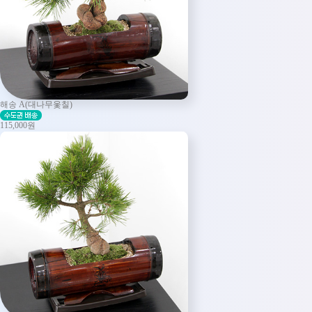
해송 A(대나무옻칠)
115,000원