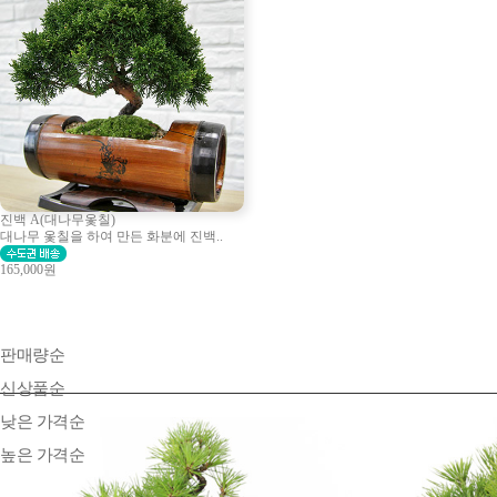
진백 A(대나무옻칠)
대나무 옻칠을 하여 만든 화분에 진백..
165,000원
판매량순
신상품순
낮은 가격순
높은 가격순