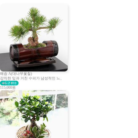
해송 A(대나무옻칠)
강직한 잎과 거친 수피가 남성적인 느..
115,000원