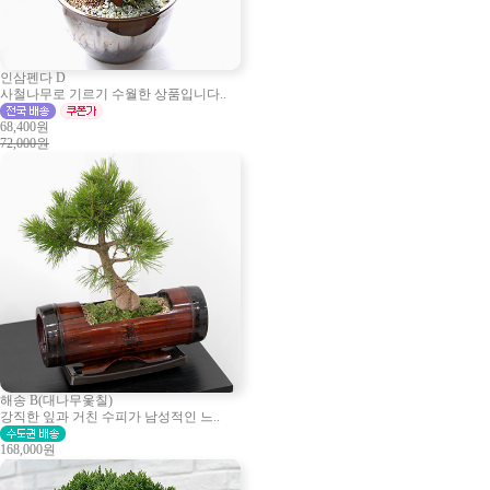
인삼펜다 D
사철나무로 기르기 수월한 상품입니다..
68,400원
72,000원
해송 B(대나무옻칠)
강직한 잎과 거친 수피가 남성적인 느..
168,000원