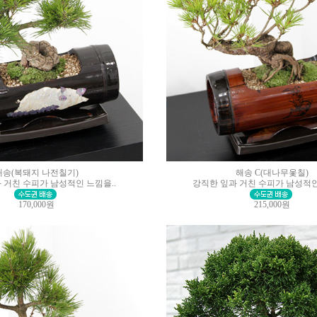
해송(복돼지 나전칠기)
해송 C(대나무옻칠)
 거친 수피가 남성적인 느낌을..
강직한 잎과 거친 수피가 남성적인
170,000원
215,000원