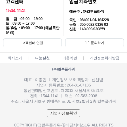
고객센터
입금 계좌번호
1544-1141
예금주 : ㈜컬투플라워
월 ~ 금 : 09:00 ~ 19:00
국민 : 084001-04-164228
토 : 09:00 ~ 17:00
농협 : 355-0022-0126-03
일/휴일 : 09:00 ~ 17:00 (채널톡만
신한 : 140-009-926859
운영)
고객센터 연결
1:1 문의하기
회사소개
나눔실천
이용약관
개인정보처리방침
(주)컬투플라워
대표 : 이종민 ㅣ 개인정보 보호 책임자 : 신선범
사업자 등록번호 : 264-81-07135
통신판매업신고번호 : 제2013-서울서초-0521호
전화 : 1544-1141 ㅣ 팩스 : 02-583-2008
주소 : 서울시 서초구 방배중앙로 31 지호2빌딩 2층 컬투플라워
사업자정보확인
COPYRIGHT(C)컬투플라워-꽃배달서비스1위 ALL RIGHTS