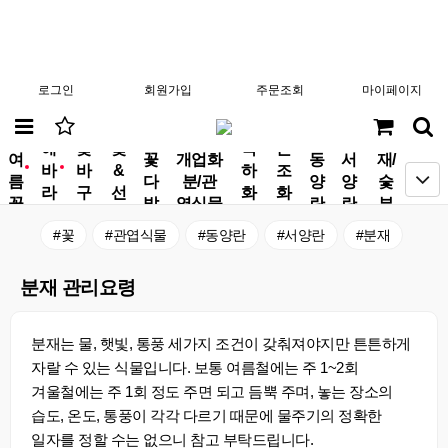
로그인
회원가입
주문조회
마이페이지
분
해
꽃
꽃
축
근
여
꽃
개업화
동
서
재/
바
바
&
하
조
new
new
름
다
분/관
양
양
숯
라
구
선
화
화
꽃
발
엽식물
란
란
부
기
니
물
환
환
작
#꽃
#관엽식물
#동양란
#서양란
#분재
분재 관리요령
분재는 물, 햇빛, 통풍 세가지 조건이 갖춰져야지만 튼튼하게
자랄 수 있는 식물입니다. 보통 여름철에는 주 1~2회
겨울철에는 주 1회 정도 주면 되고 듬뿍 주며, 놓는 장소의
습도, 온도, 통풍이 각각 다르기 때문에 물주기의 정확한
일자를 정할 수는 없으니 참고 부탁드립니다.