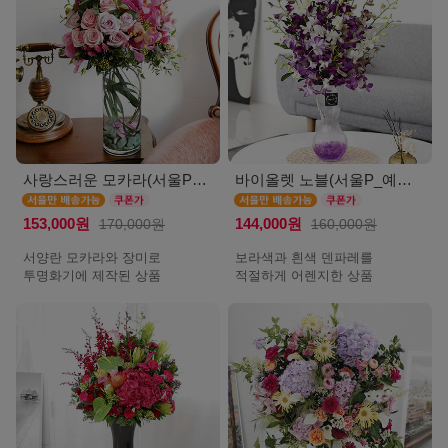
사랑스러운 모카라(서울P_예약배송)
바이올렛 노블(서울P_예약배송)
153,000원
170,000원
144,000원
160,000원
서양란 모카라와 장미로
보라색과 흰색 덴파레를
투명화기에 제작된 상품
적절하게 어렌지한 상품