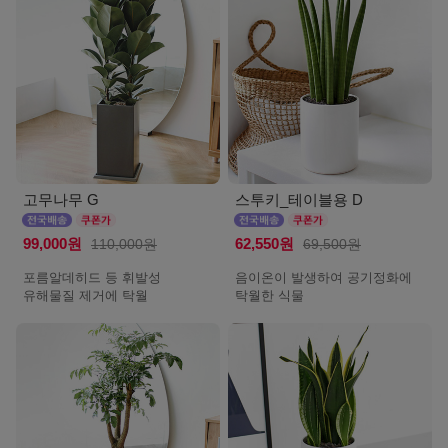
고무나무 G
스투키_테이블용 D
99,000원
110,000원
62,550원
69,500원
포름알데히드 등 휘발성
음이온이 발생하여 공기정화에
유해물질 제거에 탁월
탁월한 식물