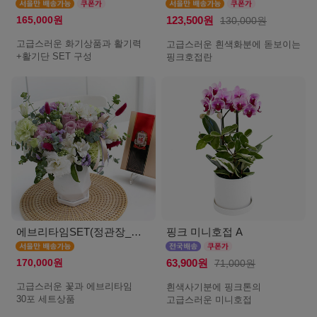
165,000원
123,500원
130,000원
고급스러운 화기상품과 활기력
고급스러운 흰색화분에 돋보이는
+활기단 SET 구성
핑크호접란
에브리타임SET(정관장_서울)
핑크 미니호접 A
170,000원
63,900원
71,000원
고급스러운 꽃과 에브리타임
흰색사기분에 핑크톤의
30포 세트상품
고급스러운 미니호접