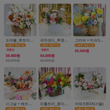
도러블_펫토이인형(서울)
피치샌드_투명보틀(서울)
그리쉬 + 티슈SET(서울)
65,000원
59,400원
54,000원
66,000원
60,000원
시그널 + 배쓰밤SET(서울)
리틀트리_종이방향제(서울)
어워즈BOX(서울)