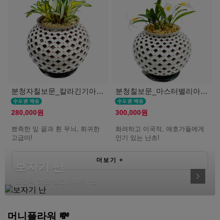
분청자칠보문_칼라긴기아난(서울K)
분청칠보문_마스터밸리아(서울K)
280,000원
300,000원
뾰족한 잎 끝과 흰 무늬, 희귀한
화려하고 이국적, 애호가들에게
고급미!
인기 있는 난초!
더보기
+
보자기 난
동양의 멋을 살린 보자기 난
머니플라워 💸