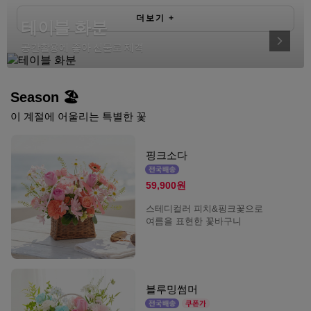
더보기
+
테이블 화분
공간활용에 좋아 선물로 제격
Season 🏖️
이 계절에 어울리는 특별한 꽃
핑크소다
59,900원
스테디컬러 피치&핑크꽃으로
여름을 표현한 꽃바구니
블루밍썸머