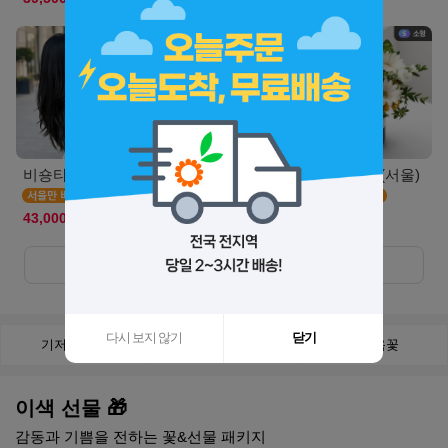
비숑타임(서울S)
캣블라썸(서울)
에그타르트(서울)
43,000원
44,900원
55,500원
더보기
+
다시 보지 않기
닫기
기저귀 케익
비누꽃
천연옥꽃
이색 선물 🎁
감동과 기쁨을 전하는 꽃&선물 패키지