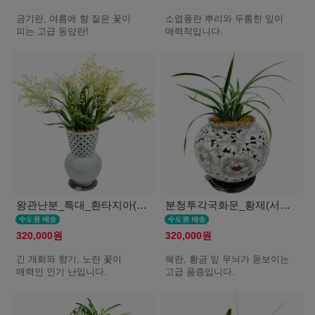
금기란, 여름에 향 짙은 꽃이
소엽풍란 뿌리와 두툼한 잎이
피는 고급 동양란!
매력적입니다.
왕관난분_특대_환타지아(서울K)
분청투각국화문_황제(서울K)
320,000원
320,000원
긴 개화와 향기, 노란 꽃이
혜란, 황금 잎 무늬가 돋보이는
매력인 인기 난입니다.
고급 품종입니다.