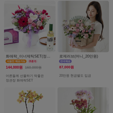
화애락_이너제틱SET(정관장_서울)
로제러브(머니_20만원)
87,000원
144,000원
160,000원
20만원 현금별도 입금
어른들께 선물하기 딱좋은
정관장 화애락SET