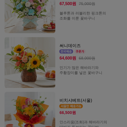
67,500원
75,000원
블루톤과 러블리한 핑크톤의
조화를 이룬 꽃바구니
써니데이즈
64,600원
68,000원
인기가 많은 해바라기와
주황장미를 넣은 꽃바구니
비치샤베트(서울)
66,500원
안스리움(조화)과 해바라기의