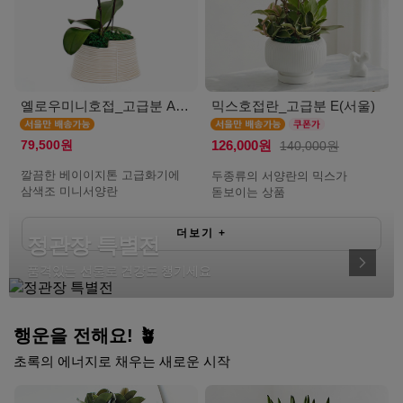
옐로우미니호접_고급분 A(서울)
믹스호접란_고급분 E(서울)
79,500원
126,000원
140,000원
깔끔한 베이이지톤 고급화기에
두종류의 서양란의 믹스가
삼색조 미니서양란
돋보이는 상품
더보기
+
정관장 특별전
품격있는 선물로 건강도 챙기세요
행운을 전해요! 🪴
초록의 에너지로 채우는 새로운 시작