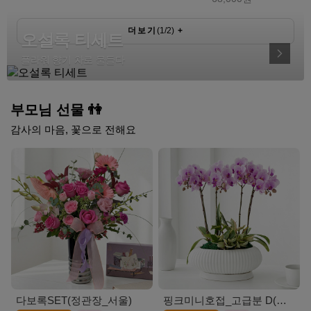
더보기
(
1
/
2
)
+
오설록 티세트
플라워 향기 차로 물들다
부모님 선물 👫
감사의 마음, 꽃으로 전해요
다보록SET(정관장_서울)
핑크미니호접_고급분 D(서울)