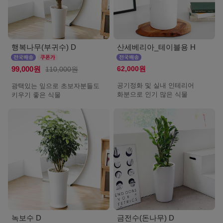
행복나무(부귀수) D
산세베리아_테이블용 H
62,000원
99,000원
110,000원
공기정화 및 실내 인테리어
광택있는 잎으로 초보자분들도
화분으로 인기 많은 식물
키우기 좋은 식물
녹보수 D
금전수(돈나무) D