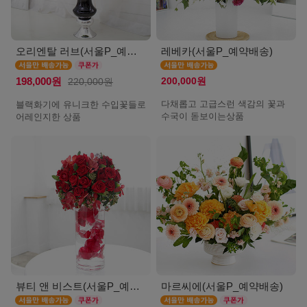
오리엔탈 러브(서울P_예약배송)
레베카(서울P_예약배송)
200,000원
198,000원
220,000원
다채롭고 고급스런 색감의 꽃과
블랙화기에 유니크한 수입꽃들로
수국이 돋보이는상품
어레인지한 상품
뷰티 앤 비스트(서울P_예약배송)
마르씨에(서울P_예약배송)