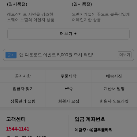
(일시품절)
(일시품절)
레드장미로 사면을 강조한
오렌지계열의 꽃으로 볼륨감있게
스퀘어 느낌의 어렌지 상품
어레인지한 상품
더보기
+
앱 다운로드 이벤트 5,000원 즉시 적립!
더보기
공지
공지사항
주문제작
배송사진
입금자 찾기
FAQ
계산서 발행
상품관리 요령
회원사 모집
회원사 인트라넷
고객센터
입금 계좌번호
1544-1141
예금주 : ㈜컬투플라워