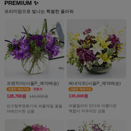
PREMIUM ✨
프리미엄으로 빛나는 특별한 플라워
프렌치아(서울P_예약배송)
베네딕트(서울P_예약배송)
135,000원
128,700원
143,000원
퍼플컬러의 반다와 아름다운
반구형투명화기에 퍼플계열 꽃을
백합이 어우러진 상품
어레인지한 상품