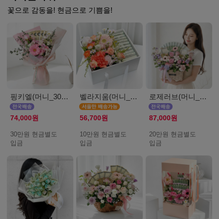
꽃으로 감동을! 현금으로 기쁨을!
핑키엘(머니_30만원)
벨라지움(머니_서울_10만원)
로제러브(머니_20만원)
74,000원
56,700원
87,000원
30만원 현금별도
10만원 현금별도
20만원 현금별도
입금
입금
입금