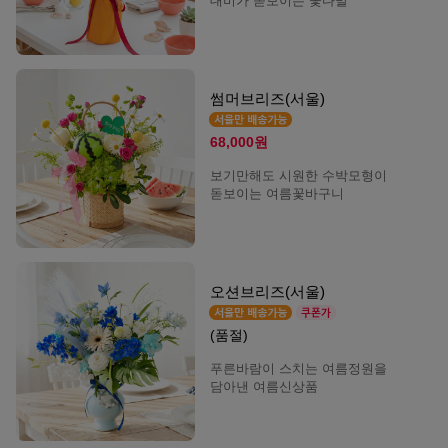
대비가 돋보이는 꽃다발
썸머브리즈(서울)
68,000원
보기만해도 시원한 수박모형이
돋보이는 여름꽃바구니
오션브리즈(서울)
(품절)
푸른바람이 스치는 여름정원을
담아낸 여름신상품