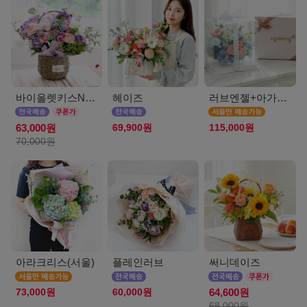
바이올렛키스NEW
헤이즈
러브엔젤+아가방딸랑이(서울)
69,900원
115,000원
63,000원
70,000원
아라크리스(서울)
플레인러브
써니데이즈
73,000원
60,000원
64,600원
68,000원