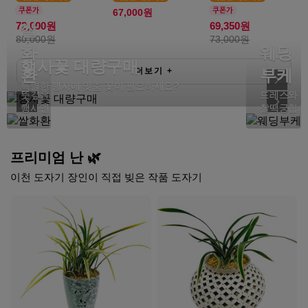
67,000원
쌀
72,000원
69,350원
80,000원
73,000원
화
웨딩
행사꽃 대량구매
환
더보기
+
부케
특별한 행사에 맞춤 꽃이 필요하세요?
뜻깊은
드레스와
행사엔
찰떡궁합
프리미엄 난 🌿
이천 도자기 장인이 직접 빚은 작품 도자기