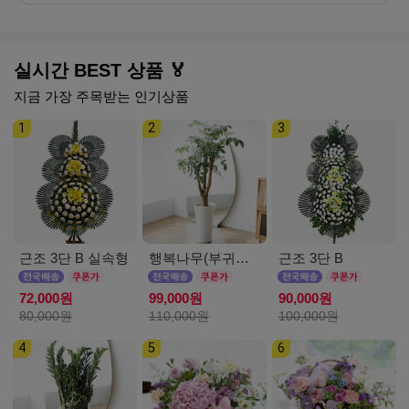
실시간 BEST 상품 🏅
지금 가장 주목받는 인기상품
1
2
3
근조 3단 B 실속형
행복나무(부귀수) D
근조 3단 B
72,000원
99,000원
90,000원
80,000원
110,000원
100,000원
4
5
6