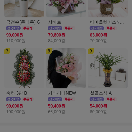
금전수(돈나무) G
샤베트
바이올렛키스NEW
99,000원
79,800원
63,000원
110,000원
84,000원
70,000원
7
8
9
축하 3단 B
카타리나NEW
철골소심 A
90,000원
59,400원
54,000원
100,000원
66,000원
60,000원