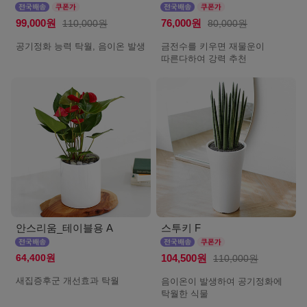
99,000원
110,000원
76,000원
80,000원
공기정화 능력 탁월, 음이온 발생
금전수를 키우면 재물운이
따른다하여 강력 추천
안스리움_테이블용 A
스투키 F
64,400원
104,500원
110,000원
새집증후군 개선효과 탁월
음이온이 발생하여 공기정화에
탁월한 식물