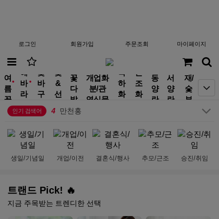
로그인
회원가입
주문조회
마이페이지
분
10
부모님선물
해
꽃
꽃
축
근
여
꽃
개업화
동
서
재/
1
생일
바
바
&
하
조
new
new
름
다
분/관
양
양
숯
2
금전수
라
구
선
화
화
꽃
발
엽식물
란
란
부
3
기념일
기
니
물
환
환
작
4
만천홍
인기 검색어
5
행복나무
6
결혼식
7
플랜테리어
8
수국
생일/기념일
개업/이전
결혼식/행사
추모/근조
승진/취임
9
황룡
10
부모님선물
1
생일
트랜드 Pick! 🔥
지금 주목받는 트렌디한 선택