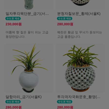
일자투각목단분_금기(서울K)
분청자칠보문_황제(서울K)
230,000원
280,000원
여름에 향 짙은 꽃이 피는 고급
혜란은 황금 잎 무늬가 돋보이는
동양란입니다.
고급 품종입니다.
달항아리_금기(서울K)
투각격자국화문호_황영(서울K)
280,000원
280,000원