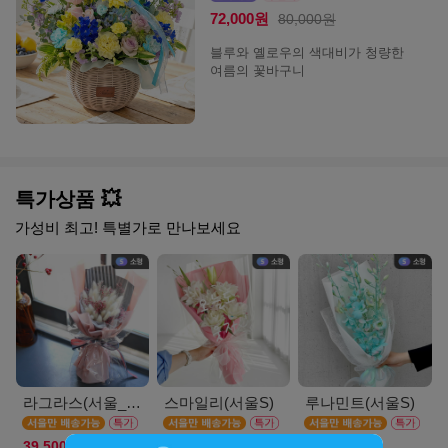
72,000원
80,000원
블루와 옐로우의 색대비가 청량한
여름의 꽃바구니
특가상품 💥
가성비 최고! 특별가로 만나보세요
라그라스(서울_M)
스마일리(서울S)
루나민트(서울S)
39,500원
39,900원
36,900원