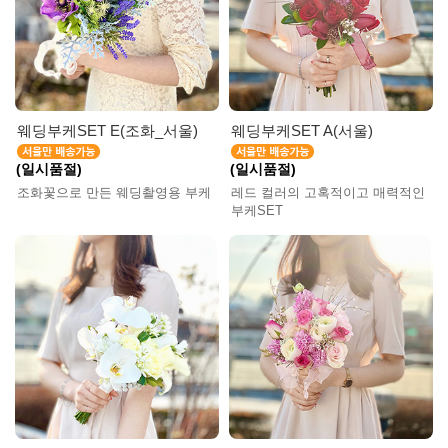
웨딩부케SET E(조화_서울)
웨딩부케SET A(서울)
(일시품절)
(일시품절)
조화꽃으로 만든 웨딩촬영용 부케
레드 컬러의 고혹적이고 매력적인
부케SET