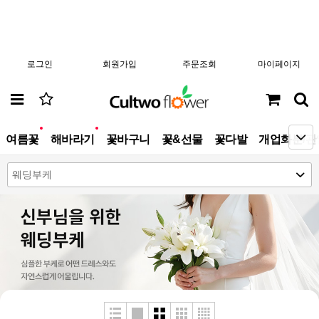
로그인
회원가입
주문조회
마이페이지
new
new
여름꽃
해바라기
꽃바구니
꽃&선물
꽃다발
개업화분/관