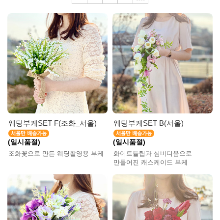
웨딩부케SET F(조화_서울)
웨딩부케SET B(서울)
(일시품절)
(일시품절)
조화꽃으로 만든 웨딩촬영용 부케
화이트튤립과 심비디움으로
만들어진 캐스케이드 부케