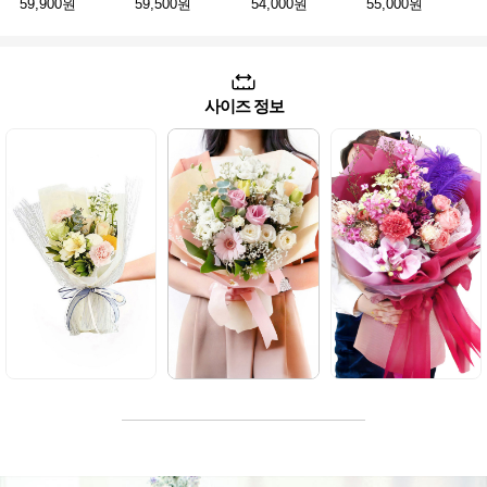
59,900원
59,500원
54,000원
55,000원
사이즈 정보
소형
일반형
대형
S
XL
작지만 센스 있는
일상 속 특별함을
두팔로 한가득~ 잊지
소형다발 한손에 쏙~
더하는 완벽한 사이즈
못할 감동의 사이즈!