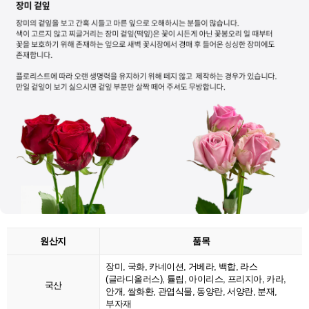
원산지
품목
장미, 국화, 카네이션, 거베라, 백합, 라스
(글라디올러스), 튤립, 아이리스, 프리지아, 카라,
국산
안개, 쌀화환, 관엽식물, 동양란, 서양란, 분재,
부자재