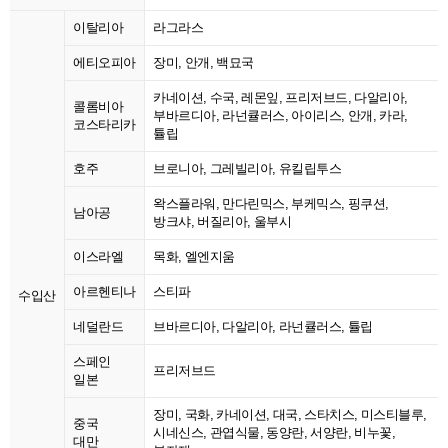
이탈리아
라그라스
에티오피아
장미, 안개, 백묘국
카네이션, 수국, 레몬잎, 프리저브드, 다알리아,
콜롬비아
부바르디아, 라넌큘러스, 아이리스, 안개, 카라,
코스타리카
튤립
호주
브로니아, 그레빌리아, 유킬립투스
왁스플라워, 만다린믹스, 부케믹스, 핑쿠션,
남아공
방크샤, 버질리아, 울부시
이스라엘
목화, 엘엔지움
아르헨티나
스티파
수입산
네덜란드
브바르디아, 다알리아, 라넌큘러스, 튤립
스페인
프리저브드
일본
장미, 국화, 카네이션, 대국, 스타치스, 미스티블루,
중국
시네신스, 관엽식물, 동양란, 서양란, 비누꽃,
대만