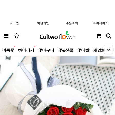
로그인
회원가입
주문조회
마이페이지
new
new
여름꽃
해바라기
꽃바구니
꽃&선물
꽃다발
개업화분/관