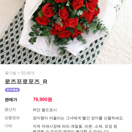
꽃다발
>
5만원대
로즈프로포즈_R
76,900
원
판매가
원산지
하단 별도표시
상품정보
장미향이 어울리는 그녀에게 빨간 장미를 선물하세요.
기타
지역 자재시장에 따라 계절꽃, 리본, 소재, 포장 등
변경될 수 있으며 제작이 불가할 수 있습니다.