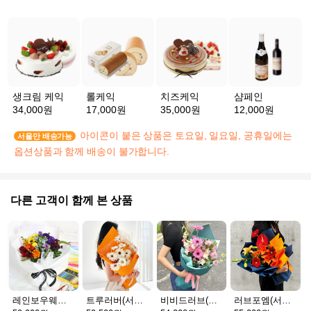
생크림 케익
롤케익
치즈케익
샴페인
34,000원
17,000원
35,000원
12,000원
아이콘이 붙은 상품은 토요일, 일요일, 공휴일에는
서울만 배송가능
옵션상품과 함께 배송이 불가합니다.
다른 고객이 함께 본 상품
레인보우웨이브
트루러버(서울S)
비비드러브(서울S)
러브포엠(서울S)