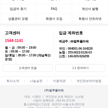
입금자 찾기
FAQ
계산서 발행
상품관리 요령
회원사 모집
회원사 인트라넷
고객센터
입금 계좌번호
1544-1141
예금주 : ㈜컬투플라워
월 ~ 금 : 09:00 ~ 19:00
국민 : 084001-04-164228
토 : 09:00 ~ 17:00
농협 : 355-0022-0126-03
일/휴일 : 09:00 ~ 17:00 (채널톡만
신한 : 140-009-926859
운영)
고객센터 연결
1:1 문의하기
회사소개
나눔실천
이용약관
개인정보처리방침
(주)컬투플라워
대표 : 이종민 ㅣ 개인정보 보호 책임자 : 신선범
사업자 등록번호 : 264-81-07135
통신판매업신고번호 : 제2013-서울서초-0521호