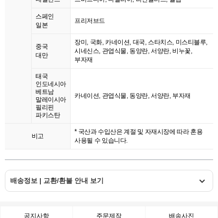
스페인
프리저브드
일본
장미, 국화, 카네이션, 대국, 스타치스, 미스티블루,
중국
시네신스, 관엽식물, 동양란, 서양란, 비누꽃,
대만
부자재
태국
인도네시아
베트남
카네이션, 관엽식물, 동양란, 서양란, 부자재
말레이시아
필리핀
파키스탄
* 국산과 수입산은 계절 및 자재시장에 따라 혼용
비고
사용될 수 있습니다.
배송정보 | 교환/환불 안내 보기
공지사항
주문제작
배송사진