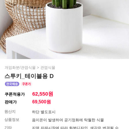
개업화분/관엽식물
>
관엽식물
스투키_테이블용 D
62,550원
쿠폰적용가
69,500
원
판매가
원산지
하단 별도표시
상품정보
음이온이 발생하여 공기정화에 탁월한 식물
기타
지역 자재시장에 따라 화분디자인, 색감은 변경될 수