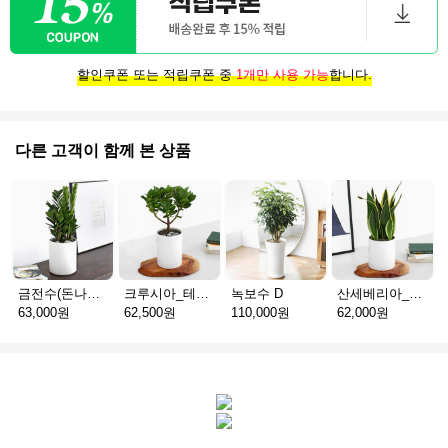
할인쿠폰 또는 적립쿠폰 중
1개만 사용 가능
합니다.
다른 고객이 함께 본 상품
금전수(돈나무)_테이블용 F
크루시아_테이블용 C
녹보수 D
산세베리아_테이블용 H
63,000원
62,500원
110,000원
62,000원