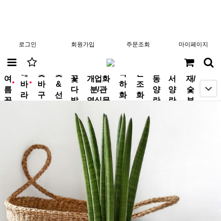
로그인
회원가입
주문조회
마이페이지
분
해
꽃
꽃
축
근
여
꽃
개업화
동
서
재/
바
바
&
하
조
new
new
름
다
분/관
양
양
숯
라
구
선
화
화
꽃
발
엽식물
란
란
부
기
니
물
환
환
작