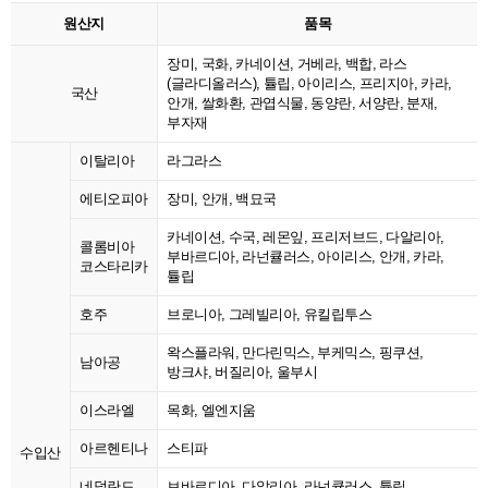
원산지
품목
장미, 국화, 카네이션, 거베라, 백합, 라스
(글라디올러스), 튤립, 아이리스, 프리지아, 카라,
국산
안개, 쌀화환, 관엽식물, 동양란, 서양란, 분재,
부자재
이탈리아
라그라스
에티오피아
장미, 안개, 백묘국
카네이션, 수국, 레몬잎, 프리저브드, 다알리아,
콜롬비아
부바르디아, 라넌큘러스, 아이리스, 안개, 카라,
코스타리카
튤립
호주
브로니아, 그레빌리아, 유킬립투스
왁스플라워, 만다린믹스, 부케믹스, 핑쿠션,
남아공
방크샤, 버질리아, 울부시
이스라엘
목화, 엘엔지움
아르헨티나
스티파
수입산
네덜란드
브바르디아, 다알리아, 라넌큘러스, 튤립