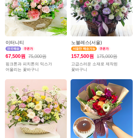
이터니티
노블레스(서울)
67,500원
157,500원
75,000원
175,000원
핑크톤과 피치톤의 믹스가
고급스러운 소재로 제작된
어울리는 꽃바구니
꽃바구니