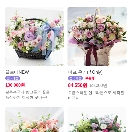
끌로에NEW
이프 온리(If Only)
130,000원
84,550원
89,000원
블루수국과 핑크톤의 꽃을
고급스러운 연보라톤으로 제작된
풍성하게 제작한 꽃바구니
바구니