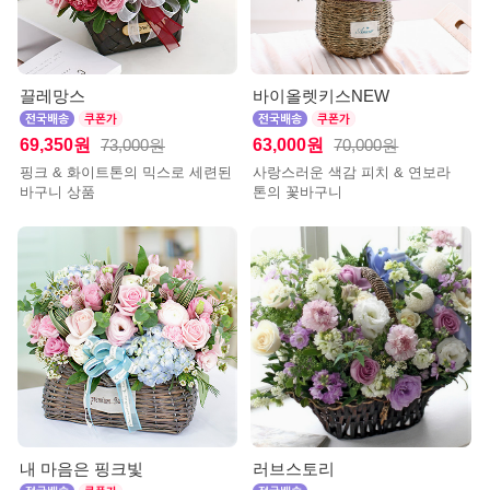
끌레망스
바이올렛키스NEW
69,350원
63,000원
73,000원
70,000원
핑크 & 화이트톤의 믹스로 세련된
사랑스러운 색감 피치 & 연보라
바구니 상품
톤의 꽃바구니
내 마음은 핑크빛
러브스토리