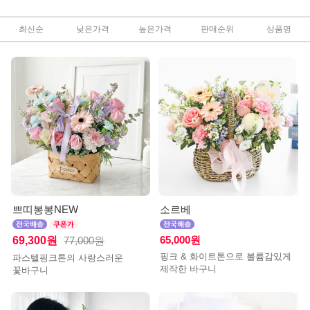
최신순
낮은가격
높은가격
판매순위
상품명
쁘띠봉봉NEW
소르베
69,300원
65,000원
77,000원
핑크 & 화이트톤으로 불륨감있게
파스텔핑크톤의 사랑스러운
제작한 바구니
꽃바구니