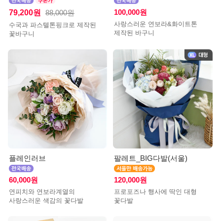
79,200원
100,000원
88,000원
사랑스러운 연보라&화이트톤
수국과 파스텔톤핑크로 제작된
제작된 바구니
꽃바구니
플레인러브
팔레트_BIG다발(서울)
60,000원
120,000원
연피치와 연보라계열의
프로포즈나 행사에 딱인 대형
사랑스러운 색감의 꽃다발
꽃다발