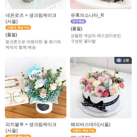
네온로즈 + 생크림케이크
유혹의소나타_R
(서울)
(품절)
(품절)
강렬한 색감의 레드장미로만
구성된 꽃다발
핑크톤으로 어렌지한 꽃 화기와
케익이 함께 배송
피치블루 + 생크림케이크
해피버스데이(서울)
(서울)