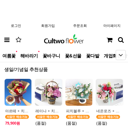
로그인
회원가입
주문조회
마이페이지
new
new
여름꽃
해바라기
꽃바구니
꽃&선물
꽃다발
개업화분/관
생일/기념일 추천상품
아르떼 + 치즈케이크(서울)
레이나 + 치즈케이크(서울)
피치블루 + 생크림케이크(서울)
네온로즈 + 생크림케이크(서울)
(품절)
(품절)
(품절)
79,900원