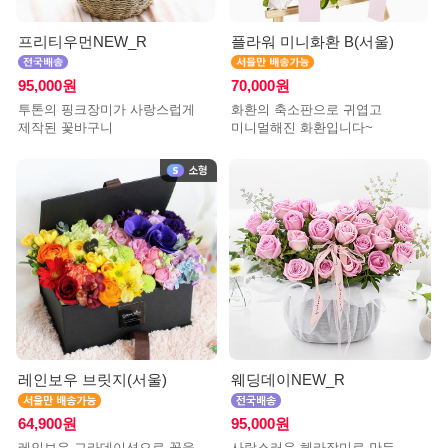
프리티우먼NEW_R
플라워 미니화환 B(서울)
95,000원
70,000원
투톤의 핑크장미가 사랑스럽게
화환의 축소판으로 귀엽고
제작된 꽃바구니
미니멀해진 화환입니다~
레인보우 브릿지(서울)
웨딩데이NEW_R
64,900원
95,000원
레인보우 그라데이션으로 꽃을
사랑스러운 헤라장미로 만든