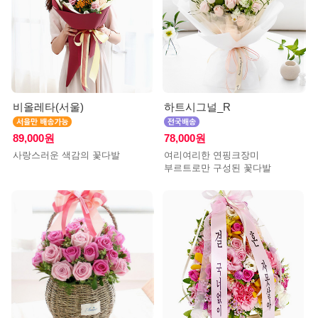
비올레타(서울)
하트시그널_R
89,000원
78,000원
사랑스러운 색감의 꽃다발
여리여리한 연핑크장미
부르트로만 구성된 꽃다발