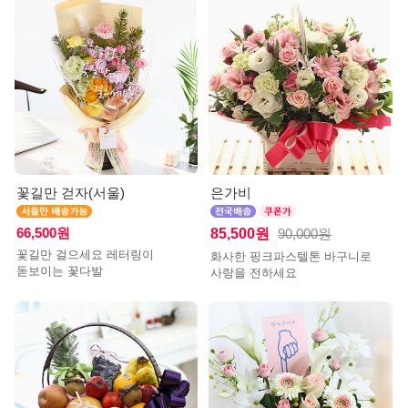
꽃길만 걷자(서울)
은가비
66,500원
85,500원
90,000원
꽃길만 걸으세요 레터링이
화사한 핑크파스텔톤 바구니로
돋보이는 꽃다발
사랑을 전하세요