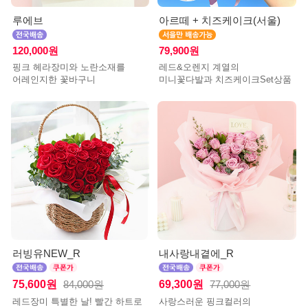
루에브
아르떼 + 치즈케이크(서울)
120,000원
79,900원
핑크 헤라장미와 노란소재를
레드&오렌지 계열의
어레인지한 꽃바구니
미니꽃다발과 치즈케이크Set상품
러빙유NEW_R
내사랑내곁에_R
75,600원
69,300원
84,000원
77,000원
레드장미 특별한 날! 빨간 하트로
사랑스러운 핑크컬러의