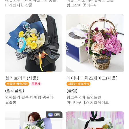
어레인지한 상품
핑크장미 꽃바구니
셀러브리티(서울)
레이나 + 치즈케이크(서울)
(일시품절)
(품절)
인싸들의 필수 아이템 왕관과
핑크수국이 포인트인
요술봉
미니바구니와 치즈케이크