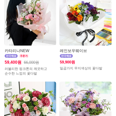
카타리나NEW
레인보우웨이브
59,400원
59,900원
66,000원
일곱가지 무지색상의 꽃다발
러블리한 핑크톤의 깨끗하고
순수한 느낌의 꽃다발