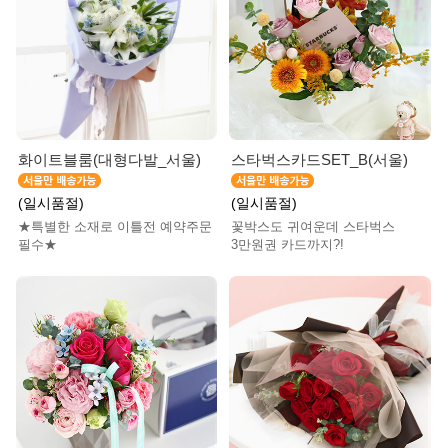
화이트블룸(대형다발_서울)
스타벅스카드SET_B(서울)
(일시품절)
(일시품절)
★특별한 소재로 이틀전 예약주문
꽃박스도 귀여운데 스타벅스
필수★
3만원권 카드까지?!