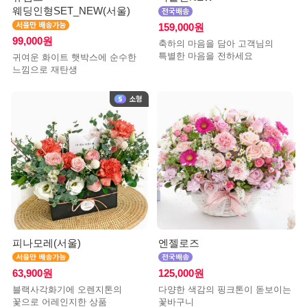
웨딩인형SET_NEW(서울)
159,000원
99,000원
축하의 마음을 담아 고객님의
특별한 마음을 전하세요
귀여운 화이트 햇박스에 순수한
느낌으로 재탄생
피나모레(서울)
엔젤로즈
63,900원
125,000원
블랙사각화기에 오렌지톤의
다양한 색감의 핑크톤이 돋보이는
꽃으로 어레인지한 상품
꽃바구니