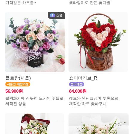
기적같은 하루를~
헤라장미로 만든 꽃다발
플로랑(서울)
쇼미더러브_R
56,900원
84,000원
블랙화기에 산뜻한 느낌의 꽃들로
레드와 연핑크장미 투톤으로
제작된 상품
제작한 하트 꽃바구니