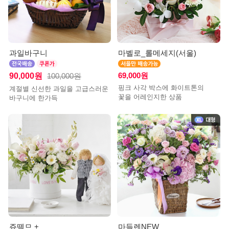
과일바구니
마벨로_롤메세지(서울)
90,000원
69,000원
100,000원
핑크 사각 박스에 화이트톤의
계절별 신선한 과일을 고급스러운
꽃을 어레인지한 상품
바구니에 한가득
쥬뗌므 +
마들렌NEW