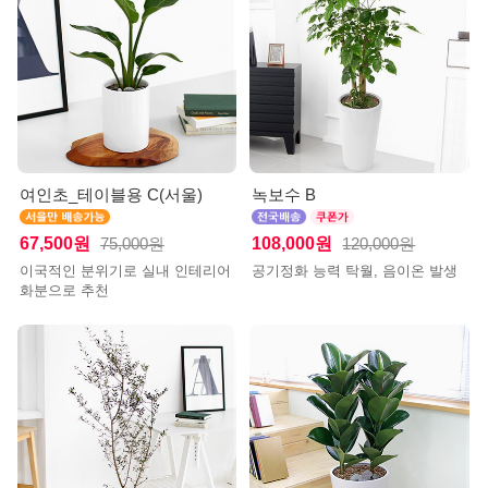
여인초_테이블용 C(서울)
녹보수 B
67,500원
108,000원
75,000원
120,000원
이국적인 분위기로 실내 인테리어
공기정화 능력 탁월, 음이온 발생
화분으로 추천