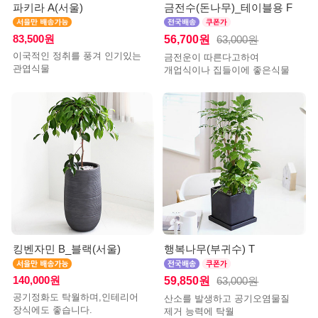
파키라 A(서울)
금전수(돈나무)_테이블용 F
83,500원
56,700원
63,000원
이국적인 정취를 풍겨 인기있는
금전운이 따른다고하여
관엽식물
개업식이나 집들이에 좋은식물
킹벤자민 B_블랙(서울)
행복나무(부귀수) T
140,000원
59,850원
63,000원
공기정화도 탁월하며,인테리어
산소를 발생하고 공기오염물질
장식에도 좋습니다.
제거 능력에 탁월