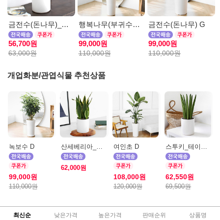
금전수(돈나무)_테이블용 F
행복나무(부귀수) D
금전수(돈나무) G
56,700원
99,000원
99,000원
63,000원
110,000원
110,000원
개업화분/관엽식물 추천상품
녹보수 D
산세베리아_테이블용 H
여인초 D
스투키_테이블용 D
62,000원
99,000원
108,000원
62,550원
110,000원
120,000원
69,500원
최신순
낮은가격
높은가격
판매순위
상품명