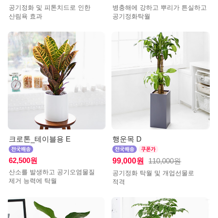
공기정화 및 피톤치드로 인한
병충해에 강하고 뿌리가 튼실하고
산림욕 효과
공기정화탁월
크로톤_테이블용 E
행운목 D
62,500원
99,000원
110,000원
산소를 발생하고 공기오염물질
공기정화 탁월 및 개업선물로
제거 능력에 탁월
적격