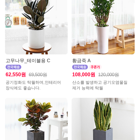
고무나무_테이블용 C
황금죽 A
62,550원
108,000원
69,500원
120,000원
공기정화도 탁월하며,인테리어
산소를 발생하고 공기오염물질
장식에도 좋습니다.
제거 능력에 탁월