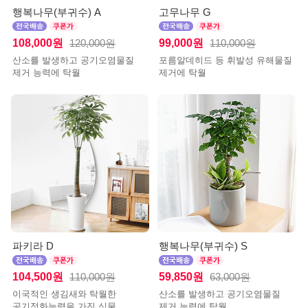
행복나무(부귀수) A
고무나무 G
108,000원
99,000원
120,000원
110,000원
산소를 발생하고 공기오염물질
포름알데히드 등 휘발성 유해물질
제거 능력에 탁월
제거에 탁월
파키라 D
행복나무(부귀수) S
104,500원
59,850원
110,000원
63,000원
이국적인 생김새와 탁월한
산소를 발생하고 공기오염물질
공기정화능력을 가진 식물
제거 능력에 탁월