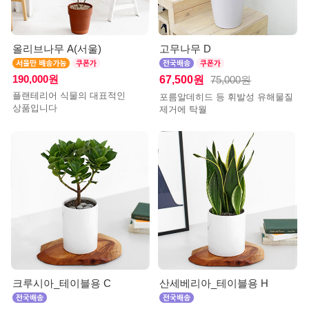
올리브나무 A(서울)
고무나무 D
190,000원
67,500원
75,000원
플랜테리어 식물의 대표적인
포름알데히드 등 휘발성 유해물질
상품입니다
제거에 탁월
크루시아_테이블용 C
산세베리아_테이블용 H