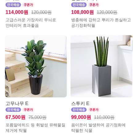
114,000원
108,000원
120,000원
120,000원
고급스러운 가장자리 무늬로
병충해에 강하고 뿌리가 튼실하고
인테리어 효과좋음
공기정화탁월
고무나무 E
스투키 E
67,500원
99,000원
75,000원
110,000원
포름알데히드 등 휘발성 유해물질
음이온이 발생하여 공기정화에
제거에 탁월
탁월한 식물