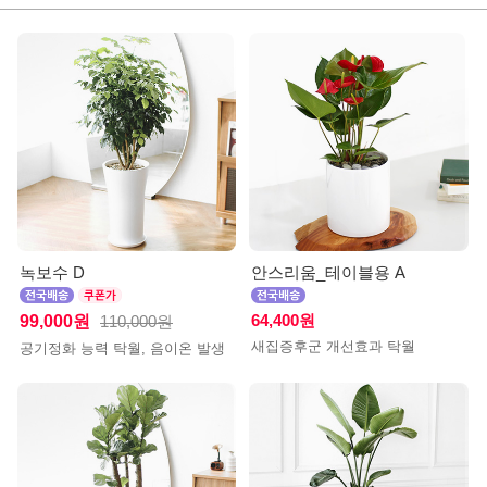
녹보수 D
안스리움_테이블용 A
99,000원
64,400원
110,000원
새집증후군 개선효과 탁월
공기정화 능력 탁월, 음이온 발생