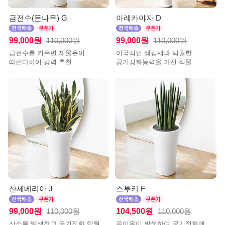
금전수(돈나무) G
아레카야자 D
99,000원
99,000원
110,000원
110,000원
금전수를 키우면 재물운이
이국적인 생김새와 탁월한
따른다하여 강력 추천
공기정화능력을 가진 식물
산세베리아 J
스투키 F
99,000원
104,500원
110,000원
110,000원
산소를 발생하고 공기정화 탁월
음이온이 발생하여 공기정화에