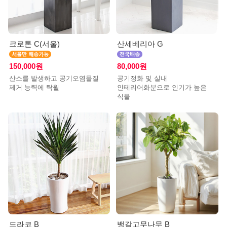
크로톤 C(서울)
산세베리아 G
150,000원
80,000원
산소를 발생하고 공기오염물질
공기정화 및 실내
제거 능력에 탁월
인테리어화분으로 인기가 높은
식물
드라코 B
뱅갈고무나무 B