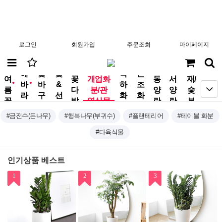
로그인
회원가입
주문조회
마이페이지
분
해
꽃
꽃
축
근
여
꽃
개업화
동
서
재/
바
바
&
하
조
new
new
름
다
분/관
양
양
숯
라
구
선
화
화
꽃
발
엽식물
란
란
부
기
니
물
환
환
작
#금전수(돈나무)
#행복나무(부귀수)
#플랜테리어
#테이블 화분
#다육식물
인기상품 베스트
1
2
3