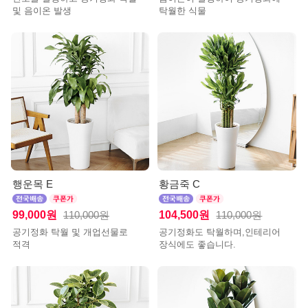
및 음이온 발생
탁월한 식물
행운목 E
황금죽 C
99,000원
104,500원
110,000원
110,000원
공기정화 탁월 및 개업선물로
공기정화도 탁월하며,인테리어
적격
장식에도 좋습니다.