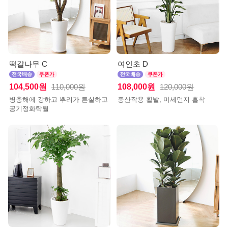
떡갈나무 C
여인초 D
104,500원
108,000원
110,000원
120,000원
병충해에 강하고 뿌리가 튼실하고
증산작용 활발, 미세먼지 흡착
공기정화탁월