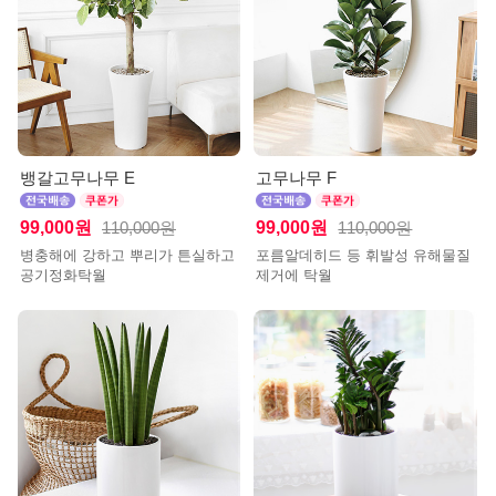
뱅갈고무나무 E
고무나무 F
99,000원
99,000원
110,000원
110,000원
병충해에 강하고 뿌리가 튼실하고
포름알데히드 등 휘발성 유해물질
공기정화탁월
제거에 탁월