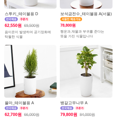
스투키_테이블용 D
보석금전수_테이블용 A(서울)
62,550원
78,800원
69,500원
행운과,재물과 부귀를 준다는
음이온이 발생하여 공기정화에
뜻을 가진 식물입니다
탁월한 식물
율마_테이블용 A
뱅갈고무나무 A
62,700원
79,800원
66,000원
84,000원