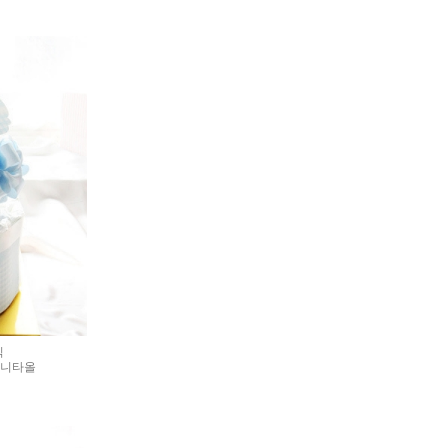
익
미니타올