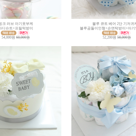
핑크 러브 아기옷부케
블루 큐트 베어 2단 기저귀
바디슈트+프릴턱받이
블루곰돌이인형+순면턱받이+아기양
54,000원
60,000원
52,200원
58,000원