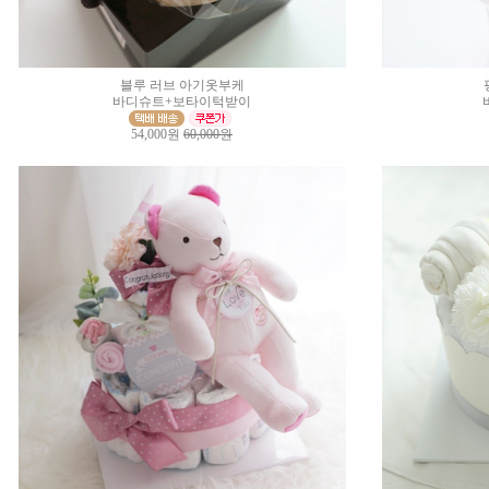
블루 러브 아기옷부케
바디슈트+보타이턱받이
54,000원
60,000원