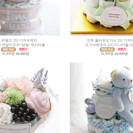
 쥬뗌므 2단 기저귀케익
민트 플라워오가닉 1단 기저
+귀달이모자+양말+워시타올
오가닉배넷저고리,미니타올,
59,400원
66,000원
54,900원
61,000원