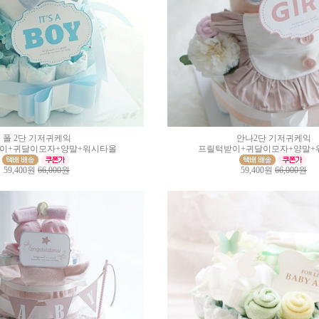
폴 2단 기저귀케익
안나2단 기저귀케익
이+귀달이모자+양말+워시타올
프릴턱받이+귀달이모자+양말+
59,400원
66,000원
59,400원
66,000원