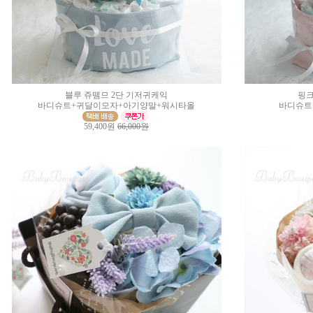
블루 쥬뗌므 2단 기저귀케익
핑크
바디슈트+귀달이모자+아기양말+워시타올
바디슈트
59,400원
66,000원