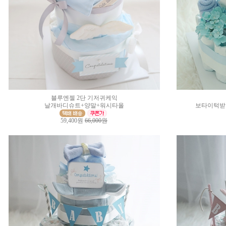
블루엔젤 2단 기저귀케익
날개바디슈트+양말+워시타올
보타이턱받
59,400원
66,000원