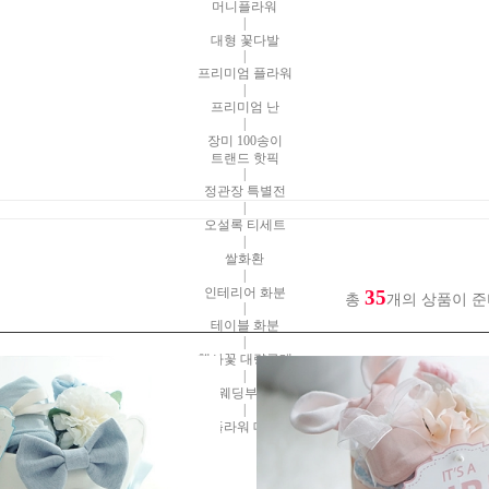
머니플라워
|
대형 꽃다발
|
프리미엄 플라워
|
프리미엄 난
|
장미 100송이
트랜드 핫픽
|
정관장 특별전
|
오설록 티세트
|
쌀화환
|
인테리어 화분
35
총
개의 상품이 준
|
테이블 화분
|
행사꽃 대량구매
|
웨딩부케
|
플라워 데코