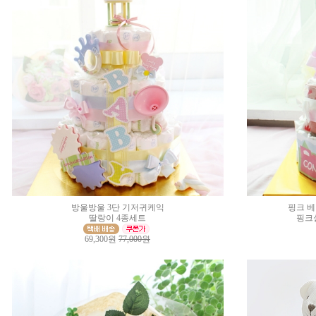
방울방울 3단 기저귀케익
핑크 
딸랑이 4종세트
핑크
69,300원
77,000원