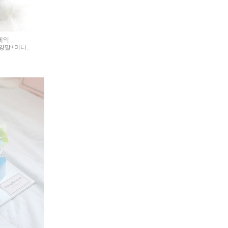
케익
말+미니..