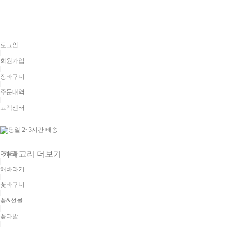
로그인
|
회원가입
|
장바구니
|
주문내역
|
고객센터
여름꽃
카테고리 더보기
|
해바라기
|
꽃바구니
|
꽃&선물
|
꽃다발
|