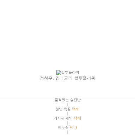
정찬우, 김태균의 컬투플라워
품격있는 승진난
|
천연 옥꽃
택배
|
기저귀 케익
택배
|
비누꽃
택배
|