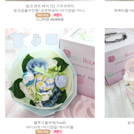
핑크 큐트 베어 2단 기저귀케익
핑크곰돌이인형+순면턱받이+아기양말+미니..
목욕타올+
52,200원
58,000원
블루스몰부케(Small)
핑크
바디슈트+아기양말+워시타올