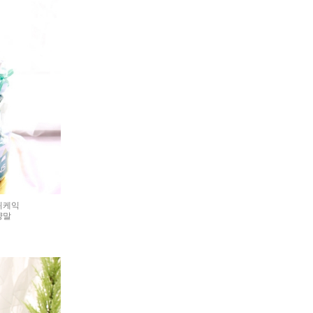
귀케익
양말