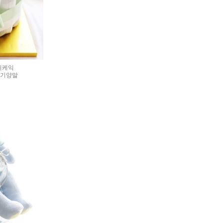
귀케익
아기양말