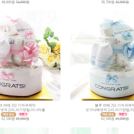
48,600원
54,000원
38,700원
43,000원
크 라떼 2단 기저귀케익
블루 라떼 2단 기저귀케
넷저고리,아기양말,미니타올
오가닉베넷저고리,아기양말,
62,100원
69,000원
62,100원
69,000원