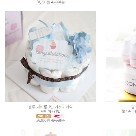
38,700원
43,000원
블루 마카롱 1단 기저귀케익
핑
턱받이+양말
오가닉배
36,000원
40,000원