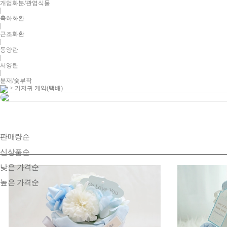
개업화분/관엽식물
|
축하화환
|
근조화환
|
동양란
|
서양란
|
분재/숯부작
> 기저귀 케익(택배)
판매량순
신상품순
낮은 가격순
높은 가격순