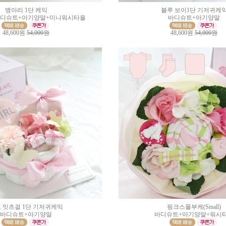
병아리 1단 케익
블루 보이1단 기저귀케
바디슈트+아기양말+미니워시타올
바디슈트+아기양말
48,600원
54,000원
48,600원
54,000원
 잇츠걸 1단 기저귀케익
핑크스몰부케(Small)
바디슈트+아기양말
바디슈트+아기양말+워시