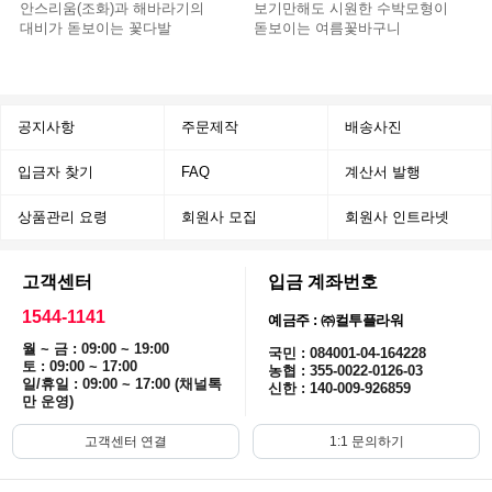
안스리움(조화)과 해바라기의
보기만해도 시원한 수박모형이
대비가 돋보이는 꽃다발
돋보이는 여름꽃바구니
공지사항
주문제작
배송사진
입금자 찾기
FAQ
계산서 발행
상품관리 요령
회원사 모집
회원사 인트라넷
고객센터
입금 계좌번호
1544-1141
예금주 : ㈜컬투플라워
월 ~ 금 : 09:00 ~ 19:00
국민 : 084001-04-164228
토 : 09:00 ~ 17:00
농협 : 355-0022-0126-03
일/휴일 : 09:00 ~ 17:00 (채널톡
신한 : 140-009-926859
만 운영)
고객센터 연결
1:1 문의하기