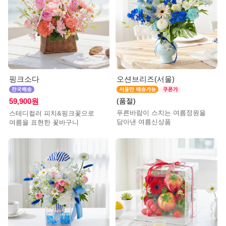
핑크소다
오션브리즈(서울)
(품절)
59,900원
푸른바람이 스치는 여름정원을
스테디컬러 피치&핑크꽃으로
담아낸 여름신상품
여름을 표현한 꽃바구니