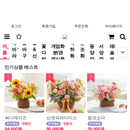
로그인
회원가입
주문조회
마이페이지
분
해
꽃
꽃
축
근
여
꽃
개업화
동
서
재/
바
바
&
하
조
new
new
름
다
분/관
양
양
숯
라
구
선
화
화
꽃
발
엽식물
란
란
부
기
니
물
환
환
작
인기상품 베스트
1
2
3
써니데이즈
선셋파라다이스
핑크소다
59,900원
64,600원
95,000원