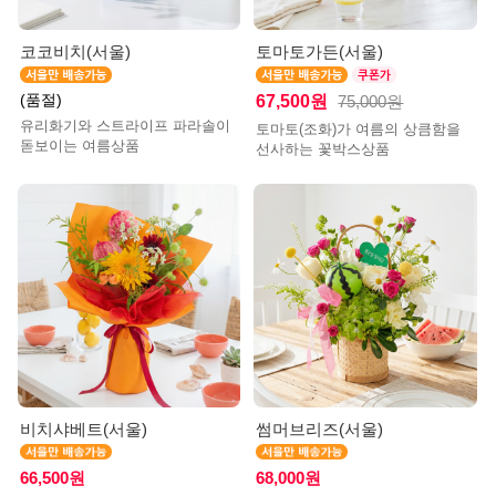
코코비치(서울)
토마토가든(서울)
(품절)
67,500원
75,000원
유리화기와 스트라이프 파라솔이
토마토(조화)가 여름의 상큼함을
돋보이는 여름상품
선사하는 꽃박스상품
비치샤베트(서울)
썸머브리즈(서울)
66,500원
68,000원