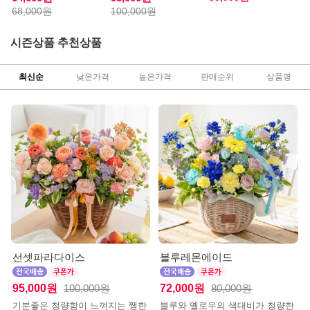
68,000원
100,000원
시즌상품 추천상품
최신순
낮은가격
높은가격
판매순위
상품명
선셋파라다이스
블루레몬에이드
95,000원
72,000원
100,000원
80,000원
기분좋은 청량함이 느껴지는 쨍한
블루와 옐로우의 색대비가 청량한