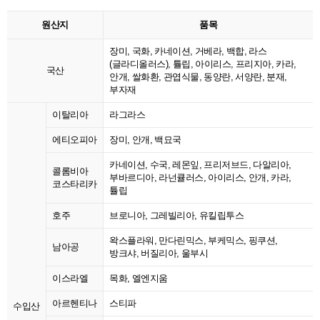
원산지
품목
장미, 국화, 카네이션, 거베라, 백합, 라스
(글라디올러스), 튤립, 아이리스, 프리지아, 카라,
국산
안개, 쌀화환, 관엽식물, 동양란, 서양란, 분재,
부자재
이탈리아
라그라스
에티오피아
장미, 안개, 백묘국
카네이션, 수국, 레몬잎, 프리저브드, 다알리아,
콜롬비아
부바르디아, 라넌큘러스, 아이리스, 안개, 카라,
코스타리카
튤립
호주
브로니아, 그레빌리아, 유킬립투스
왁스플라워, 만다린믹스, 부케믹스, 핑쿠션,
남아공
방크샤, 버질리아, 울부시
이스라엘
목화, 엘엔지움
아르헨티나
스티파
수입산