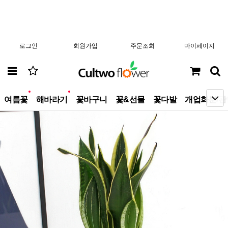
로그인
회원가입
주문조회
마이페이지
new
new
여름꽃
해바라기
꽃바구니
꽃&선물
꽃다발
개업화분/관