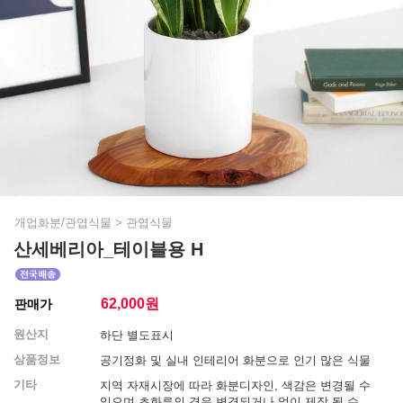
개업화분/관엽식물
>
관엽식물
산세베리아_테이블용 H
62,000
원
판매가
원산지
하단 별도표시
상품정보
공기정화 및 실내 인테리어 화분으로 인기 많은 식물
기타
지역 자재시장에 따라 화분디자인, 색감은 변경될 수
있으며 초화류의 경우 변경되거나 없이 제작 될 수