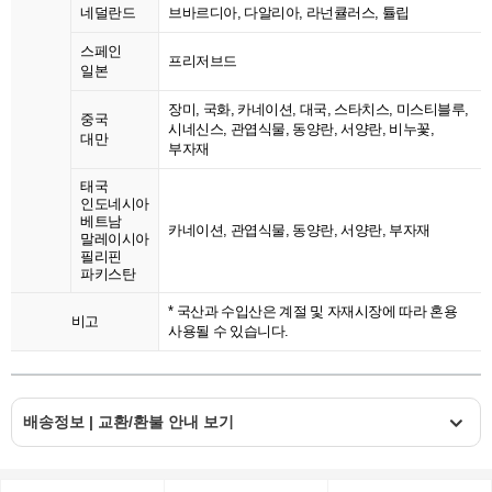
네덜란드
브바르디아, 다알리아, 라넌큘러스, 튤립
스페인
프리저브드
일본
장미, 국화, 카네이션, 대국, 스타치스, 미스티블루,
중국
시네신스, 관엽식물, 동양란, 서양란, 비누꽃,
대만
부자재
태국
인도네시아
베트남
카네이션, 관엽식물, 동양란, 서양란, 부자재
말레이시아
필리핀
파키스탄
* 국산과 수입산은 계절 및 자재시장에 따라 혼용
비고
사용될 수 있습니다.
배송정보 | 교환/환불 안내 보기