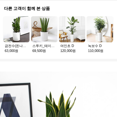
다른 고객이 함께 본 상품
금전수(돈나무)_테이블용 F
스투키_테이블용 D
여인초 D
녹보수 D
63,000원
69,500원
120,000원
110,000원