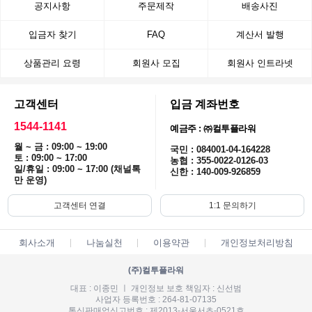
공지사항
주문제작
배송사진
입금자 찾기
FAQ
계산서 발행
상품관리 요령
회원사 모집
회원사 인트라넷
고객센터
입금 계좌번호
1544-1141
예금주 : ㈜컬투플라워
월 ~ 금 : 09:00 ~ 19:00
국민 : 084001-04-164228
토 : 09:00 ~ 17:00
농협 : 355-0022-0126-03
일/휴일 : 09:00 ~ 17:00 (채널톡
신한 : 140-009-926859
만 운영)
고객센터 연결
1:1 문의하기
회사소개
나눔실천
이용약관
개인정보처리방침
(주)컬투플라워
대표 : 이종민 ㅣ 개인정보 보호 책임자 : 신선범
사업자 등록번호 : 264-81-07135
통신판매업신고번호 : 제2013-서울서초-0521호