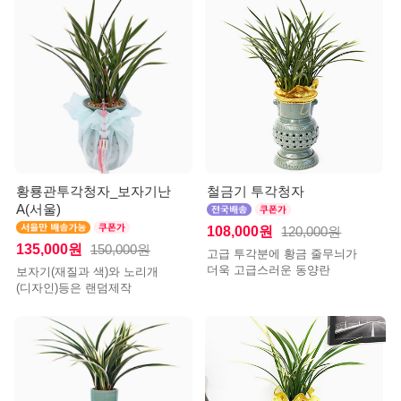
황룡관투각청자_보자기난
철금기 투각청자
A(서울)
108,000원
120,000원
135,000원
150,000원
고급 투각분에 황금 줄무늬가
더욱 고급스러운 동양란
보자기(재질과 색)와 노리개
(디자인)등은 랜덤제작