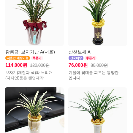
황룡금_보자기난 A(서울)
산천보세 A
114,000원
76,000원
120,000원
80,000원
보자기(재질과 색)와 노리개
겨울에 꽃대를 피우는 동양란
(디자인)등은 랜덤제작
입니다.