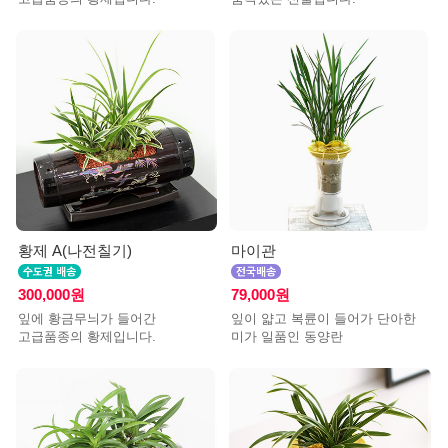
황제 A(나전칠기)
마이관
300,000원
79,000원
잎에 황금무늬가 들어간
잎이 얇고 복륜이 들어가 단아한
고급품종의 황제입니다.
미가 일품인 동양란