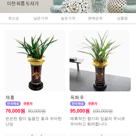
최신순
낮은가격
높은가격
판매순위
상품명
채홍
옥화 B
76,000원
95,000원
80,000원
100,000원
은은한 향이 일품인 꽃과 우아한
매혹적인 향기와 잎끝의 무늬로
난잎
우아하고 화려합니다.