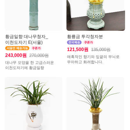
황금일향 대나무청자_
황룡금 투각청자분
이천도자기 E(서울)
121,500원
135,000원
243,000원
270,000원
매혹적인 향기와 잎끝의 무늬로
우아하고 화려합니다.
대나무 모양을 한 고급스러운
이천도자기에 황금일향