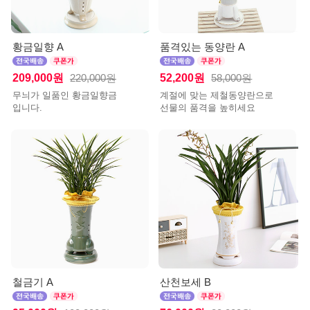
황금일향 A
품격있는 동양란 A
209,000원
52,200원
220,000원
58,000원
무늬가 일품인 황금일향금
계절에 맞는 제철동양란으로
입니다.
선물의 품격을 높히세요
철금기 A
산천보세 B