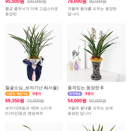
95,000원
76,000원
100,000원
80,000원
황금 줄무늬가 더욱 고급스러운
겨울에 꽃대를 피우는 동양란
동양란
입니다.
철골소심_보자기난 A(서울)
품격있는 동양란 B
69,350원
54,000원
73,000원
60,000원
보자기(재질과 색)와 노리개
겨울에 꽃대를 피우는 보세
(디자인)등은 랜덤제작
동양란 입니다