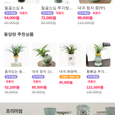
철골소심 A
철골소심 투각청자분
대국 청자 중(中)
54,000원
72,000원
99,000원
60,000원
80,000원
110,000원
동양란 추천상품
품격있는 동양란 A
대국 청자 소(小)
대국 화병백자(서울)
황룡금 투각청자분
85,000원
52,200원
85,500원
121,500원
58,000원
90,000원
135,000원