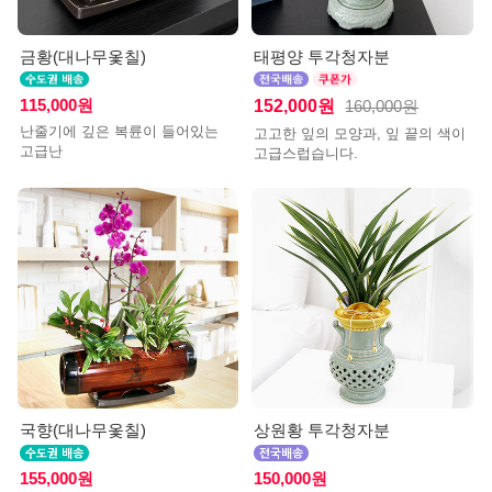
금황(대나무옻칠)
태평양 투각청자분
115,000원
152,000원
160,000원
난줄기에 깊은 복륜이 들어있는
고고한 잎의 모양과, 잎 끝의 색이
고급난
고급스럽습니다.
국향(대나무옻칠)
상원황 투각청자분
155,000원
150,000원