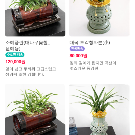
소예풍란(대나무옻칠_
대국 투각청자분(小)
원예용)
80,000원
120,000원
잎의 길이가 짧지만 곡선이
멋스러운 동양란
잎이 넓고 두꺼워 고급스럽고
생명력 또한 강합니다.