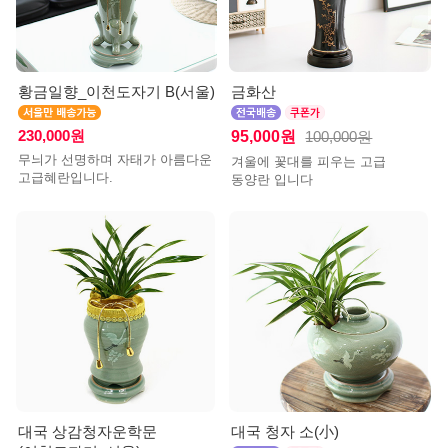
황금일향_이천도자기 B(서울)
금화산
230,000원
95,000원
100,000원
무늬가 선명하며 자태가 아름다운
겨울에 꽃대를 피우는 고급
고급혜란입니다.
동양란 입니다
대국 상감청자운학문
대국 청자 소(小)