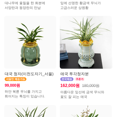
대나무에 옻칠을 한 화분에
잎에 선명한 황금색 무늬가
서양란과 동양란의 만남
고급스러운 상원황
대국 청자(이천도자기_서울)
애국 투각청자분
99,000원
162,000원
180,000원
하얀 복륜 무늬를 가지고
아름다운 잎선에 금색 무늬와
휘어지는 특징이 있습니다.
꽃도 잘 피는 애국