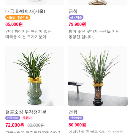
대국 화병백자(서울)
금침
85,000원
79,900원
잎이 휘어지는 특징이 있는
향이 좋은 꽃마저 금색을 지닌
대국을 이천 도자기분에!
동양란 입니다,
철골소심 투각청자분
천향
72,000원
80,000원
80,000원
기개있게 쭉 뻗은 잎이 인상적인
고급스러운 투각청자분에 심어진