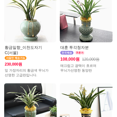
황금일향_이천도자기
대훈 투각청자분
C(서울)
108,000원
120,000원
230,000원
매끄럽고 광택이 흐르며
잎 가장자리의 황금색 무늬가
무늬가선명한 동양란
선명한 고급란입니다.