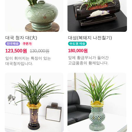
대국 청자 대(大)
대성(복돼지 나전칠기)
123,500원
180,000원
130,000원
잎에 황금무늬가 들어간
잎이 휘어지는 특징이 있는
고급품종의 황제입니다.
대국청자입니다.