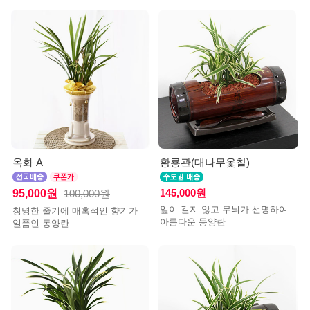
옥화 A
황룡관(대나무옻칠)
95,000원
145,000원
100,000원
잎이 길지 않고 무늬가 선명하여
청명한 줄기에 매혹적인 향기가
아름다운 동양란
일품인 동양란