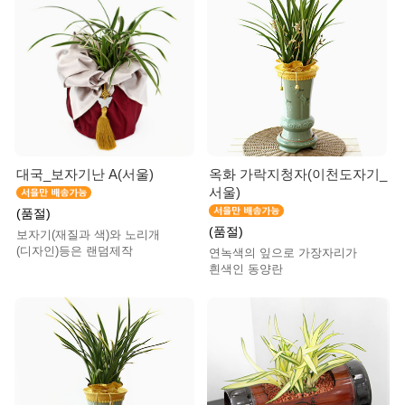
대국_보자기난 A(서울)
옥화 가락지청자(이천도자기_
서울)
(품절)
(품절)
보자기(재질과 색)와 노리개
(디자인)등은 랜덤제작
연녹색의 잎으로 가장자리가
흰색인 동양란