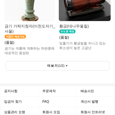
금기 가락지청자(이천도자기_
황금(대나무옻칠)
서울)
(품절)
(품절)
잎줄기가 황금빛을 지니고 있는
희소성이 높은 고급난
금기는 여름에 개화하는 하란중에
대표적인 동양란
더보기
(
1
/
2
)
+
공지사항
주문제작
배송사진
입금자 찾기
FAQ
계산서 발행
상품관리 요령
회원사 모집
회원사 인트라넷