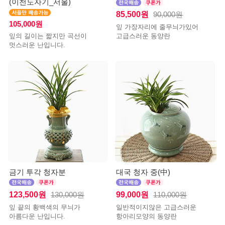
(이천도자기_서울)
85,500원
90,000원
105,000원
잎 가장자리에 줄무늬가있어
잎의 길이는 짧지만 곡선이
고급스러운 동양란
멋스러운 난입니다.
금기 투각 청자분
대국 청자 중(中)
123,500원
99,000원
130,000원
110,000원
잎 끝의 황백색의 무늬가
일반적이지않은 고급스러운
아름다운 난입니다.
항아리모양의 동양란