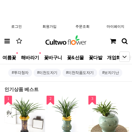
로그인
회원가입
주문조회
마이페이지
new
new
여름꽃
해바라기
꽃바구니
꽃&선물
꽃다발
개업화분/관
#투각청자
#이천도자기
#이천작품도자기
#보자기난
인기상품 베스트
1
2
3