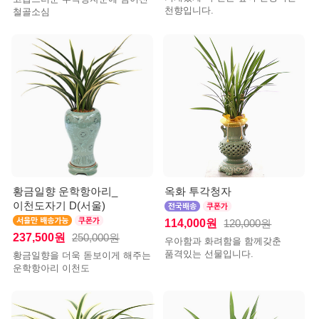
천향입니다.
철골소심
황금일향 운학항아리_
옥화 투각청자
이천도자기 D(서울)
114,000원
120,000원
237,500원
250,000원
우아함과 화려함을 함께갖춘
품격있는 선물입니다.
황금일향을 더욱 돋보이게 해주는
운학항아리 이천도