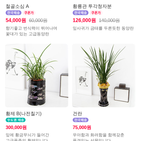
철골소심 A
황룡관 투각청자분
54,000원
126,000원
60,000원
140,000원
향기좋고 번식력이 뛰어나며
잎사귀가 금태를 두른듯한 동양란
꽃대가 있는 고급동양란
황제 B(나전칠기)
건란
300,000원
75,000원
잎에 황금무늬가 들어간
우아함과 화려함을 함께갖춘
고급품종의 황제입니다.
품격있는 선물입니다.